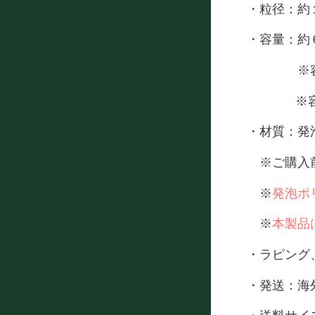
・粒径：約
・容量：約
※容量は
※容量は
・材質：発
※ご購入前
※
発泡ポ
※
本製品
・ラピング
・発送：海