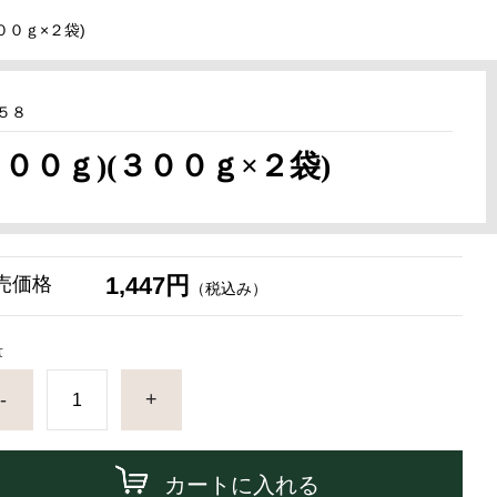
００ｇ×２袋)
５８
００ｇ)(３００ｇ×２袋)
1,447円
売価格
（税込み）
量
-
+
カートに入れる