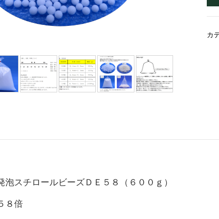
カ
発泡スチロールビーズＤＥ５８（６００ｇ）
５８倍