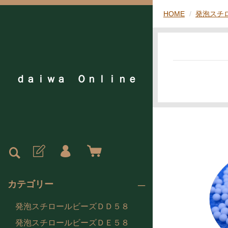
HOME
発泡スチ
ｄａｉｗａ Ｏｎｌｉｎｅ
カテゴリー
発泡スチロールビーズＤＤ５８
発泡スチロールビーズＤＥ５８