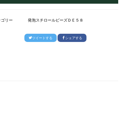
テゴリー
発泡スチロールビーズＤＥ５８
ツイートする
シェアする